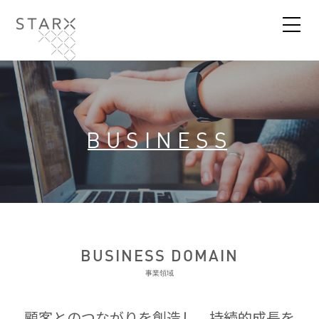
B
U
S
I
N
E
S
S
BUSINESS DOMAIN
事業領域
顧客とのつながりを創造し、持続的成長を